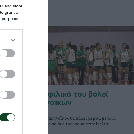
er and store
to grant or
ed purposes
με διπλή
Τα φιλικά του βόλεϊ
τοχή
γυναικών
ίστοιχη της
Ο Παναθηναϊκός θα πάρει μέρος, μεταξύ
που
άλλων, σε δύο τουρνουά στην Ιταλία