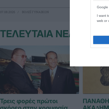
Google 
07.08.2026
ΒΟΛΕΪ ΓΥΝΑΙΚΩΝ
06.08.2026
ΒΟ
I want t
web or d
ΤΕΛΕΥΤΑΙΑ ΝΕΑ
Τρεις φορές πρώτοι
ΠΑΝΑΘΗ
σκόρερ στην κορυφαία
ΑΚΑ∆ΗΜ