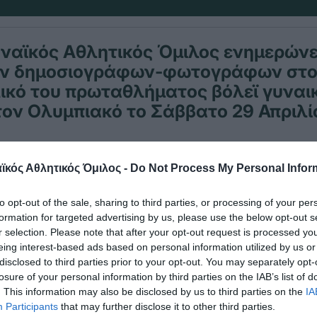
αϊκός Αθλητικός Όμιλος ενημερώνει
ων δημοσιογράφων-φωτογράφων στο
λικό του πρωταθλήματος βόλεϊ γυναι
ον Ολυμπιακό το Σάββατο 29 Απριλί
αι προγραμματισμένος για τις 21:30 στο κλειστό
κός Αθλητικός Όμιλος -
Do Not Process My Personal Infor
και όσοι-ες ενδιαφέρονται να είναι στο ματς πα
to opt-out of the sale, sharing to third parties, or processing of your per
στο e-mail
a.sklavounakis@pao1908.com
μέχρι την
formation for targeted advertising by us, please use the below opt-out s
τις 12 το μεσημέρι.
r selection. Please note that after your opt-out request is processed y
eing interest-based ads based on personal information utilized by us or
disclosed to third parties prior to your opt-out. You may separately opt-
losure of your personal information by third parties on the IAB’s list of
. This information may also be disclosed by us to third parties on the
IA
Participants
that may further disclose it to other third parties.