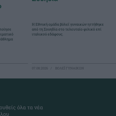
ο
Η Εθνική ομάδα βόλεϊ γυναικών ηττήθηκε
ποίησε
από τη Σουηδία στο τελευταίο φιλικό επί
ιματικό
ιταλικού εδάφους.
τάθλημα
07.08.2026
ΒΟΛΕΪ ΓΥΝΑΙΚΩΝ
ουθείς όλα τα νέα
ίλου