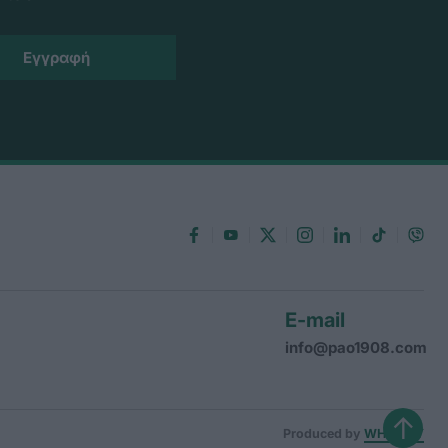
E-mail
info@pao1908.com
↑
Produced by
WHISKEY