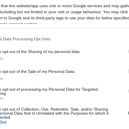
 that this website/app uses one or more Google services and may gath
including but not limited to your visit or usage behaviour. You may click 
 to Google and its third-party tags to use your data for below specifi
ogle consent section.
l Data Processing Opt Outs
o opt-out of the Sharing of my personal data.
In
o opt-out of the Sale of my Personal Data.
In
 την Ιταλία στο
Φιλική ισοπαλία 
to opt-out of processing my Personal Data for Targeted
ing.
ικ
«πράσινη» συμμε
In
ς του τουρνουά που
Η Εθνική ομάδα βόλεϊ γυναικών
o opt-out of Collection, Use, Retention, Sale, and/or Sharing
Ουρμπίνο το
αναδείχθηκε ισόπαλη με την αντ
ersonal Data that Is Unrelated with the Purposes for which it
κό μας συγκρότημα
Σουηδία σε φιλική αναμέτρηση 
lected.
ι μπρέικ από τη
συμμετείχαν δύο παίκτριες του
Out
α της Ιταλίας.
Παναθηναϊκού.