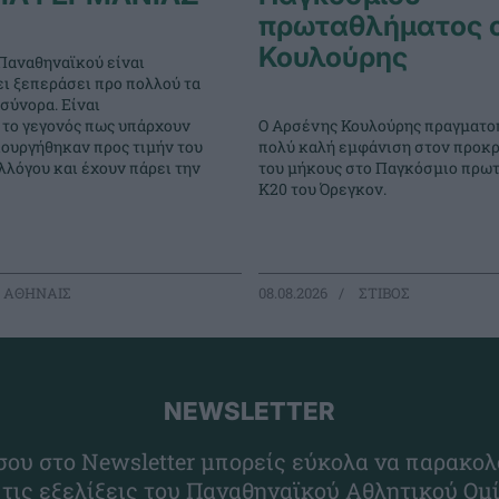
πρωταθλήματος 
Κουλούρης
Παναθηναϊκού είναι
ει ξεπεράσει προ πολλού τα
σύνορα. Είναι
Ο Αρσένης Κουλούρης πραγματο
 το γεγονός πως υπάρχουν
πολύ καλή εμφάνιση στον προκρ
ιουργήθηκαν προς τιμήν του
του μήκους στο Παγκόσμιο πρω
λόγου και έχουν πάρει την
Κ20 του Όρεγκον.
 ΑΘΗΝΑΙΣ
08.08.2026
ΣΤΙΒΟΣ
NEWSLETTER
ου στο Newsletter μπορείς εύκολα να παρακολ
 τις εξελίξεις του Παναθηναϊκού Αθλητικού Ομ