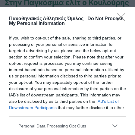
Στην Παγκόσμια ελίτ ο Κουλούρης
Ο Αρσένης Κουλούρης συμμετείχε στον τελικό του μήκος
στο Παγκόσμιο πρωτάθλημα Κ20 στο Όρεγκον
Παναθηναϊκός Αθλητικός Όμιλος -
Do Not Process
καταλαμβάνοντας την ένατη θέση.
My Personal Information
If you wish to opt-out of the sale, sharing to third parties, or
09.08.2026
ΣΤΙΒΟΣ
processing of your personal or sensitive information for
targeted advertising by us, please use the below opt-out
section to confirm your selection. Please note that after your
opt-out request is processed you may continue seeing
interest-based ads based on personal information utilized by
us or personal information disclosed to third parties prior to
your opt-out. You may separately opt-out of the further
disclosure of your personal information by third parties on the
IAB’s list of downstream participants. This information may
also be disclosed by us to third parties on the
IAB’s List of
Downstream Participants
that may further disclose it to other
third parties.
Please note that this website/app uses one or more Google
Personal Data Processing Opt Outs
services and may gather and store information including but
Δύο στα δύο με «πράσινη»