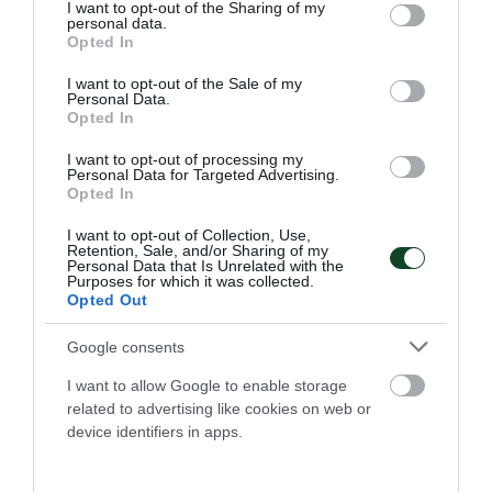
not limited to your visit or usage behaviour. You may click to
I want to opt-out of the Sharing of my
σύμβολη
personal data.
grant or deny consent to Google and its third-party tags to
Opted In
Η Εθνική ομάδα μπάσκετ Κορασίδων έκανε το δύο στα δύο
use your data for below specified purposes in below Google
στο EuroBasket Β' κατηγορίας έχοντας τη Μαριάνθη
consent section.
I want to opt-out of the Sale of my
Τουλούπη με διψήφιο αριθμό πόντων.
Personal Data.
Opted In
08.08.2026
ΑΚΑΔΗΜΙΑ ΚΑΛΑΘΟΣΦΑΙΡΙΣΗΣ
I want to opt-out of processing my
Personal Data for Targeted Advertising.
Opted In
I want to opt-out of Collection, Use,
Retention, Sale, and/or Sharing of my
Personal Data that Is Unrelated with the
Purposes for which it was collected.
Opted Out
Google consents
I want to allow Google to enable storage
related to advertising like cookies on web or
device identifiers in apps.