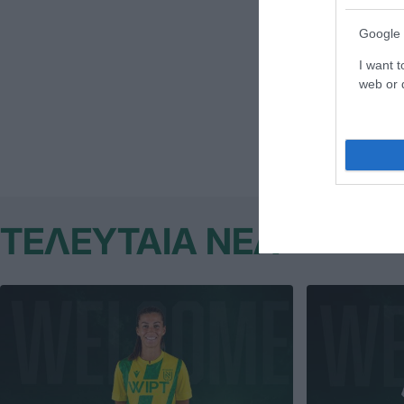
Προσοχή, η δ
Google 
μέγεθος Α4.
I want t
web or d
Κατεβάστε τ
ΤΕΛΕΥΤΑΙΑ ΝΕΑ