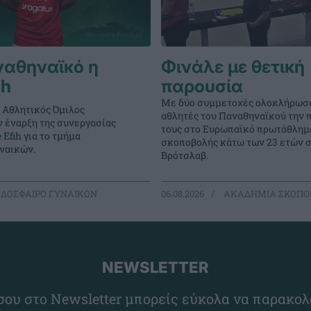
ναθηναϊκό η
Φινάλε με θετική
ih
παρουσία
Με δύο συμμετοχές ολοκλήρωσα
 Αθλητικός Όμιλος
αθλητές του Παναθηναϊκού την 
ν έναρξη της συνεργασίας
τους στο Ευρωπαϊκό πρωτάθλημ
 Efih για το τμήμα
σκοποβολής κάτω των 23 ετών 
ναικών.
Βρότσλαβ.
ΔΟΣΦΑΙΡΟ ΓΥΝΑΙΚΩΝ
06.08.2026
ΑΚΑΔΗΜΙΑ ΣΚΟΠΟ
NEWSLETTER
ου στο Newsletter μπορείς εύκολα να παρακολ