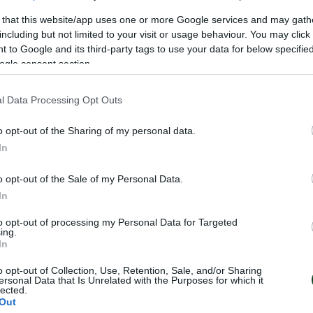
ρεί να αποδεικνύεται και με την σφραγίδα του τα
στημένης ταχυδρομικής επιστολής.
 that this website/app uses one or more Google services and may gath
including but not limited to your visit or usage behaviour. You may click 
 to Google and its third-party tags to use your data for below specifi
τός με το ψηφοδέλτιο θα πρέπει να τοποθετηθεί 
ogle consent section.
φακέλου (οιωνδήποτε διαστάσεων), όπου θα πρέπ
(στον μεγάλο φάκελο) το ονοματεπώνυμο και πα
l Data Processing Opt Outs
o opt-out of the Sharing of my personal data.
In
γάλου φακέλου εκτός του φακέλου με το ψηφοδέλ
o opt-out of the Sale of my Personal Data.
In
 της ταυτοποίησης του μέλους που ψηφίζει (αστυ
to opt-out of processing my Personal Data for Targeted
τρατιωτική/αστυνομική ταυτότητα, διαβατήριο, δί
ing.
In
βλιάριο υγείας) και β) ΑΜΚΑ προκειμένου να ελεγχ
o opt-out of Collection, Use, Retention, Sale, and/or Sharing
αίωμα ψήφου. Το AMKA δεν είναι απαραίτητο για 
ersonal Data that Is Unrelated with the Purposes for which it
lected.
υ εξωτερικού.
Out