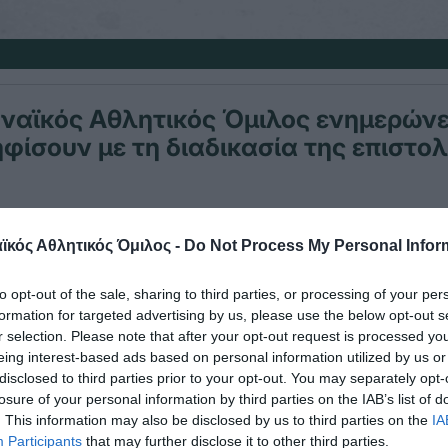
ναϊκός Αθλητικός Όμιλος ενημερώνε
φίσουν με τη διαδικασία της επιστολ
κός Αθλητικός Όμιλος -
Do Not Process My Personal Infor
 ψήφος πρέπει να σταλεί με συστημένη επιστολή ή
Προέδρου της Εφορευτικής Επιτροπής κ. Παναγιώ
to opt-out of the sale, sharing to third parties, or processing of your per
εωφόρος Αλεξάνδρας 215, Αθήνα ΤΚ 11523, email:
formation for targeted advertising by us, please use the below opt-out s
as-law.gr
r selection. Please note that after your opt-out request is processed y
eing interest-based ads based on personal information utilized by us or
disclosed to third parties prior to your opt-out. You may separately opt-
 ψήφος να βρίσκεται εντός κλειστού φακέλου δι
losure of your personal information by third parties on the IAB’s list of
5cm προκειμένου η ψήφος να είναι έγκυρη, έως το
. This information may also be disclosed by us to third parties on the
IA
Participants
that may further disclose it to other third parties.