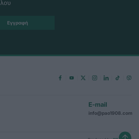
ίλου
E-mail
info@pao1908.com
↑