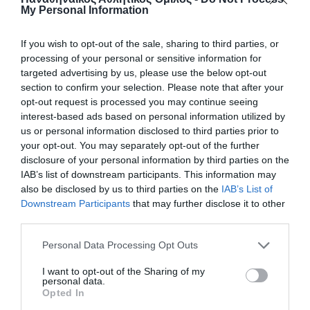
My Personal Information
ΤΕΛΕΥΤΑΙΑ ΝΕΑ
If you wish to opt-out of the sale, sharing to third parties, or
processing of your personal or sensitive information for
targeted advertising by us, please use the below opt-out
section to confirm your selection. Please note that after your
opt-out request is processed you may continue seeing
interest-based ads based on personal information utilized by
us or personal information disclosed to third parties prior to
your opt-out. You may separately opt-out of the further
disclosure of your personal information by third parties on the
IAB’s list of downstream participants. This information may
also be disclosed by us to third parties on the
IAB’s List of
Downstream Participants
that may further disclose it to other
third parties.
Please note that this website/app uses one or more Google
Personal Data Processing Opt Outs
services and may gather and store information including but
Στον Παναθηναϊκό η Peace Efih
not limited to your visit or usage behaviour. You may click to
I want to opt-out of the Sharing of my
personal data.
Ο Παναθηναϊκός Αθλητικός Όμιλος ανακοινώνει την
grant or deny consent to Google and its third-party tags to
Opted In
έναρξη της συνεργασίας του με την Peace Efih για το
use your data for below specified purposes in below Google