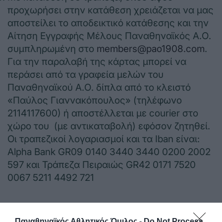
προχωρήσει στην κατάθεση χρειάζεται να μας
αποστείλει το αποδεικτικό κατάθεσης και την
Αίτηση Εγγραφής Μέλους Παναθηναϊκός Α.Ο.
συμπληρωμένη στο
members@pao1908.com
.
Για την παραλαβή της κάρτας μπορεί να
περάσει από τα γραφεία μελών του
Παναθηναϊκού Α.Ο. δίπλα από το κλειστό
«Παύλος Γιαννακόπουλος» (τηλέφωνο
2114117600) ή αποστέλλεται με courier στο
χώρο του (με αντικαταβολή) εφόσον ζητηθεί.
Οι τραπεζικοί λογαριασμοί και τα Iban είναι:
Alpha Bank GR09 0140 3440 3440 0200 2002
597 και Τράπεζα Πειραιώς GR42 0171 7520
0067 5211 4492 721
Παναθηναϊκός Αθλητικός Όμιλος -
Do Not Process