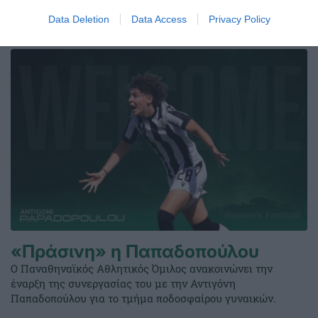
Data Deletion
Data Access
Privacy Policy
06.08.2026
ΑΚΑΔΗΜΙΑ ΣΚΟΠΟΒΟΛΗΣ
«Πράσινη» η Παπαδοπούλου
Ο Παναθηναϊκός Αθλητικός Όμιλος ανακοινώνει την
έναρξη της συνεργασίας του με την Αντιγόνη
Παπαδοπούλου για το τμήμα ποδοσφαίρου γυναικών.