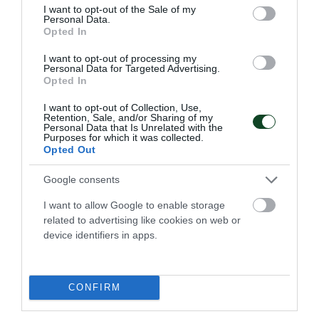
τμήμα ποδοσφαίρου γυναικών.
consent section.
I want to opt-out of the Sale of my
Personal Data.
Opted In
06.08.2026
ΠΟΔΟΣΦΑΙΡΟ ΓΥΝΑΙΚΩΝ
I want to opt-out of processing my
Personal Data for Targeted Advertising.
Opted In
I want to opt-out of Collection, Use,
Retention, Sale, and/or Sharing of my
Personal Data that Is Unrelated with the
Purposes for which it was collected.
Opted Out
Google consents
I want to allow Google to enable storage
related to advertising like cookies on web or
device identifiers in apps.
Φινάλε με θετική παρουσία
Με δύο συμμετοχές ολοκλήρωσαν οι αθλητές του
CONFIRM
Παναθηναϊκού την παρουσία τους στο Ευρωπαϊκό
πρωτάθλημα σκοποβολής κάτω των 23 ετών στο Βρότσλαβ.