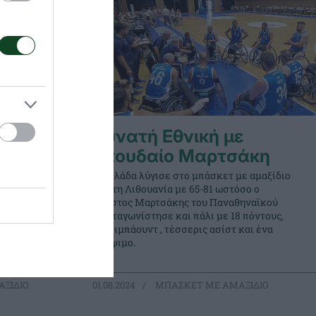
 της
Δυνατή Εθνική με
τσάκη-
σπουδαίο Μαρτσάκη
Η Ελλάδα λύγισε στο μπάσκετ με αμαξίδιο
από τη Λιθουανία με 65-81 ωστόσο ο
ς ομάδας
Χρήστος Μαρτσάκης του Παναθηναϊκού
την 6η θέση
πρωταγωνίστησε και πάλι με 18 πόντους,
ά πήρε την
έξι ριμπάουντ , τέσσερις ασίστ και ένα
!
κλέψιμο.
ΞΙΔΙΟ
01.08.2024
ΜΠΑΣΚΕΤ ΜΕ ΑΜΑΞΙΔΙΟ