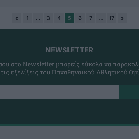
«
1
…
3
4
5
6
7
…
17
»
NEWSLETTER
ου στο Newsletter μπορείς εύκολα να παρακολ
 τις εξελίξεις του Παναθηναϊκού Αθλητικού Ομ