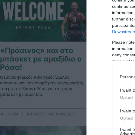
confirm you
continue se
information 
further disc
participants
Downstream 
Please note
«Πράσινος» και στο
«Τριφυλ
information 
deny consent
μπάσκετ με αμαξίδιο ο
Κότσαρη
in below Go
Ράσα!
Ο Παναθηναϊκός
ανακοινώνει τη
Ο Παναθηναϊκός Αθλητικός Όμιλος
Persona
του με τον Πανα
ανακοινώνει την έναρξη της συνεργασίας
τμήμα μπάσκετ μ
του με την Έριοντ Ράσα για το τμήμα
I want t
αγωνιστική σεζ
μπάσκετ με αμαξίδιο.
Opted 
I want t
30.10.2024
ΜΠΑΣΚΕΤ ΜΕ ΑΜΑΞΙΔΙΟ
30.10.2024
ΜΠ
Opted 
I want 
Advertis