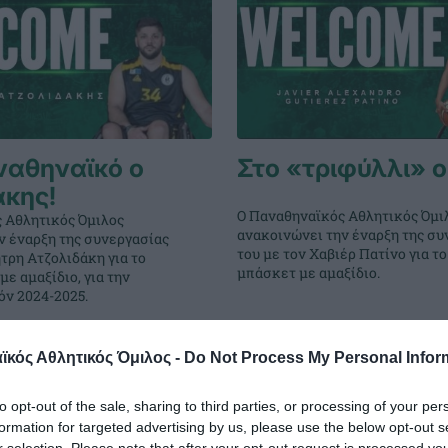
ναθηναϊκό ο
Στο «τριφύλλι» ο
άκης!
Ο Παναθηναϊκός Αθλητικός Όμι
 Αθλητικός Όμιλος
ανακοινώνει την έναρξη της συ
ν έναρξη της συνεργασίας
του με τον Χαβιέρ Πατίνο για τ
τρη Ατζολιδάκη για το
μπάσκετ με αμαξίδιο.
ε αμαξίδιο, για την
όν 2024-2025.
ΑΣΚΕΤ ΜΕ ΑΜΑΞΙΔΙΟ
30.10.2024
ΜΠΑΣΚΕΤ ΜΕ ΑΜΑ
κός Αθλητικός Όμιλος -
Do Not Process My Personal Infor
to opt-out of the sale, sharing to third parties, or processing of your per
formation for targeted advertising by us, please use the below opt-out s