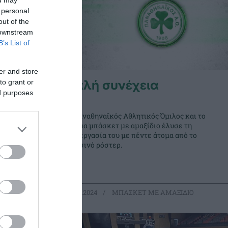
ou may
 personal
out of the
 downstream
B’s List of
er and store
το
Καλή συνέχεια
to grant or
ed purposes
α
διο
Ο Παναθηναϊκός Αθλητικός Όμιλος και το
λος
τμήμα μπάσκετ με αμαξίδιο έλυσε τη
συνεργασία του με πέντε άτομα από το
ς για το
περσινό ρόστερ.
 την
ΞΙΔΙΟ
29.10.2024
ΜΠΑΣΚΕΤ ΜΕ ΑΜΑΞΙΔΙΟ