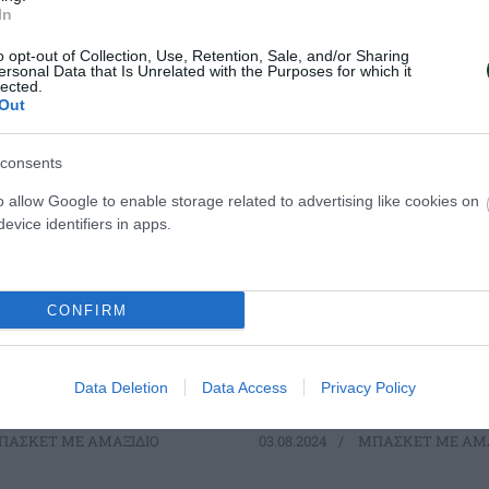
In
o opt-out of Collection, Use, Retention, Sale, and/or Sharing
ersonal Data that Is Unrelated with the Purposes for which it
lected.
Out
consents
o allow Google to enable storage related to advertising like cookies on
στήριξης
Η καλύτερη θέση
evice identifiers in apps.
ν ΑμεΑ
Ελλάδας με Μαρ
αϊκού
Δίτση!
 είναι ο Σύλλογος που
Σπουδαία εμφάνιση της Εθνική
CONFIRM
 αθλητισμό ΑμεΑ σε
μπάσκετ με αμαξίδιο που πήρε 
 στη χώρα και αναμφίβολα
στη Β΄ Κατηγορία και ουσιαστικ
περήφανοι για τα
14η θέση συνολικά στην Ευρώπη
μήματα.
Data Deletion
Data Access
Privacy Policy
ΑΣΚΕΤ ΜΕ ΑΜΑΞΙΔΙΟ
03.08.2024
ΜΠΑΣΚΕΤ ΜΕ ΑΜΑ