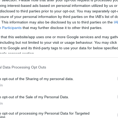
r selection. Please note that after your opt-out request is processed y
eing interest-based ads based on personal information utilized by us or
disclosed to third parties prior to your opt-out. You may separately opt-
losure of your personal information by third parties on the IAB’s list of
. This information may also be disclosed by us to third parties on the
IA
Participants
that may further disclose it to other third parties.
 that this website/app uses one or more Google services and may gath
λοφόρος» ο
Οι ανανεώσεις σ
including but not limited to your visit or usage behaviour. You may click 
 to Google and its third-party tags to use your data for below specifi
ς!
«πράσινο» τμήμ
ogle consent section.
μπάσκετ με αμαξί
 Αθλητικός Όμιλος
Ο Παναθηναϊκός Αθλητικός Όμι
ν έναρξη της συνεργασίας
l Data Processing Opt Outs
ανακοινώνει την ανανέωση της
γιώτη Κότσαρη για το
συνεργασίας του με δέκα αθλητέ
ε αμαξίδιο, για την
o opt-out of the Sharing of my personal data.
τμήμα μπάσκετ με αμαξίδιο για
όν 2024-2025.
αγωνιστική σεζόν 2024-2025.
In
o opt-out of the Sale of my Personal Data.
ΑΣΚΕΤ ΜΕ ΑΜΑΞΙΔΙΟ
29.10.2024
ΜΠΑΣΚΕΤ ΜΕ ΑΜΑ
In
to opt-out of processing my Personal Data for Targeted
ing.