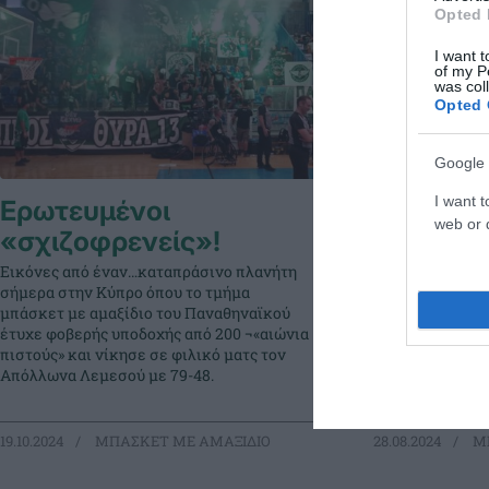
Opted 
I want t
of my P
was col
Opted 
Google 
I want t
Ερωτευμένοι
Κάρτες 
web or d
«σχιζοφρενείς»!
τμημάτω
Παναθην
Εικόνες από έναν…καταπράσινο πλανήτη
σήμερα στην Κύπρο όπου το τμήμα
Ο Παναθηναϊκός
μπάσκετ με αμαξίδιο του Παναθηναϊκού
καλλιεργεί τον
έτυχε φοβερής υποδοχής από 200 ¬«αιώνια
τεράστιο βαθμό
πιστούς» και νίκησε σε φιλικό ματς τον
άπαντες είναι υ
Απόλλωνα Λεμεσού με 79-48.
συγκεκριμένα τ
19.10.2024
ΜΠΑΣΚΕΤ ΜΕ ΑΜΑΞΙΔΙΟ
28.08.2024
ΜΠ