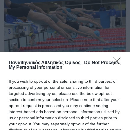
Παναθηναϊκός Αθλητικός Όμιλος -
Do Not Process
Με πράσινες παρουσίες τα
My Personal Information
χειμερινά πρωταθλήματα
If you wish to opt-out of the sale, sharing to third parties, or
Συνεχίζεται η αγωνιστική δράση για τα τμήματα υγρού
processing of your personal or sensitive information for
στίβου του Παναθηναϊκού με αρκετές συμμετοχές για τα
targeted advertising by us, please use the below opt-out
«τριφυλλάκια» στο χειμερινό πρωτάθλημα Παμπαίδων
section to confirm your selection. Please note that after your
Παγκορασίδων.
opt-out request is processed you may continue seeing
interest-based ads based on personal information utilized by
us or personal information disclosed to third parties prior to
11.02.2023
ΑΚΑΔΗΜΙΑ ΚΟΛΥΜΒΗΣΗΣ
your opt-out. You may separately opt-out of the further