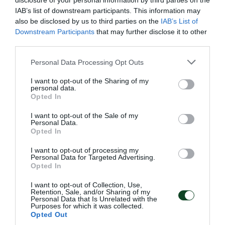
disclosure of your personal information by third parties on the
IAB’s list of downstream participants. This information may
also be disclosed by us to third parties on the
IAB’s List of
Downstream Participants
that may further disclose it to other
third parties.
Please note that this website/app uses one or more Google
Personal Data Processing Opt Outs
services and may gather and store information including but
not limited to your visit or usage behaviour. You may click to
I want to opt-out of the Sharing of my
personal data.
grant or deny consent to Google and its third-party tags to
Opted In
use your data for below specified purposes in below Google
consent section.
I want to opt-out of the Sale of my
Personal Data.
Opted In
Ασημένιες νεάνιδες
I want to opt-out of processing my
Καλή παρουσία του Παναθηναϊκού στους χειμερινούς
Personal Data for Targeted Advertising.
αγώνες κολύμβησης που ολοκληρώθηκαν στο ΟΑΚΑ.
Opted In
I want to opt-out of Collection, Use,
Retention, Sale, and/or Sharing of my
05.02.2023
ΑΚΑΔΗΜΙΑ ΚΟΛΥΜΒΗΣΗΣ
Personal Data that Is Unrelated with the
Purposes for which it was collected.
Opted Out