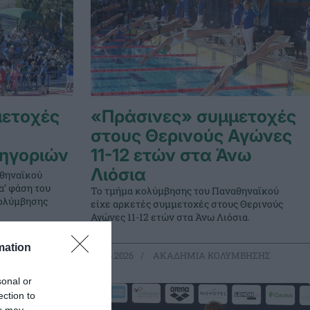
μετοχές
«Πράσινες» συμμετοχές
στους Θερινούς Αγώνες
ηγοριών
11-12 ετών στα Άνω
Λιόσια
αθηναϊκού
α’ φάση του
Το τμήμα κολύμβησης του Παναθηναϊκού
ολύμβησης
είχε αρκετές συμμετοχές στους Θερινούς
Αγώνες 11-12 ετών στα Άνω Λιόσια.
mation
ΜΒΗΣΗΣ
22.06.2026
ΑΚΑΔΗΜΙΑ ΚΟΛΥΜΒΗΣΗΣ
sonal or
ection to