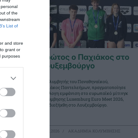
ou may
 personal
out of the
 downstream
B’s List of
er and store
to grant or
μετοχές
Πρώτος ο Παχιάκος στο
ed purposes
 Ελλάδας
Λουξεμβούργο
Ο κολυμβητής του Παναθηναϊκού,
αθηναϊκού
Παχιάκος Παντελεήμων, πραγματοποίησε
πρωτάθλημα
αξιόλογη εμφάνιση στο ευρωπαϊκό μίτινγκ
ΚΑ
κολύμβησης Luxemburg Euro Meet 2026,
που διεξήχθη στο Λουξεμβούργο.
ΜΒΗΣΗΣ
06.02.2026
ΑΚΑΔΗΜΙΑ ΚΟΛΥΜΒΗΣΗΣ