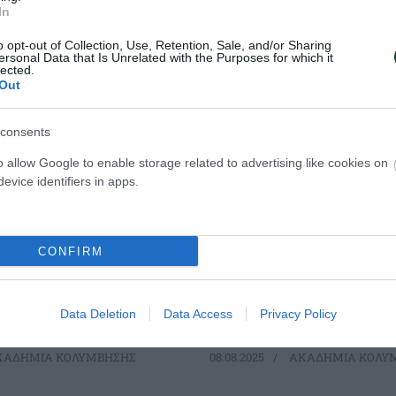
In
o opt-out of Collection, Use, Retention, Sale, and/or Sharing
ersonal Data that Is Unrelated with the Purposes for which it
lected.
Out
consents
o allow Google to enable storage related to advertising like cookies on
evice identifiers in apps.
 «πράσινη»
«Ασημένιος» ο Π
α
Ο κολυμβητής του Παναθηναϊκο
CONFIRM
ου Παναθηναϊκού Βασίλης
Παντελής Παχιάκος πήρε τη δε
 στο Παγκόσμιο
στους διεθνείς Παιδικούς αγών
βων που γίνεται στη
Τάλιν που εκτελούν χρέη Γυμνα
Data Deletion
Data Access
Privacy Policy
ΑΔΗΜΙΑ ΚΟΛΥΜΒΗΣΗΣ
08.08.2025
ΑΚΑΔΗΜΙΑ ΚΟΛΥ