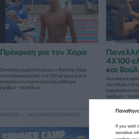
Πρόκριση για τον Χάρα
Πανελλή
4Χ100 ε
και Βού
Σπουδαία εμφάνιση έκανε ο Βασίλης Χάρα
στον προκριματικό των 200 μέτρων μικτή
Σπουδαία εμφάν
ατομική στο ευρωπαϊκό πρωτάθλημα
ελεύθερο στα π
εφήβων - νεανίδων.
ευρωπαϊκού πρ
εφήβων – νεαν
Παναθηναϊ
08.07.2026
ΑΚΑΔΗΜΙΑ ΚΟΛΥΜΒΗΣΗΣ
07.07.2026
ΑΚ
If you wish 
sensitive in