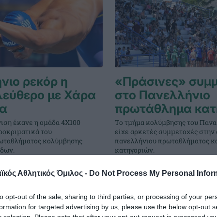
νιο ρεκόρ η
«Πράσινες» συμ
λεύθερο με Χάρα
στο Πανελλήνιο
λα
πρωτάθλημα κατ
ιση έκανε η ομάδα 4Χ100
Το τμήμα κολύμβησης του Παν
ροκριματικά του
είχε αρκετές συμμετοχές στην 
ωταθλήματος κολύμβησης
πανελλήνιου πρωταθλήματος κ
ίδων.
κατηγοριών.
κός Αθλητικός Όμιλος -
Do Not Process My Personal Infor
ΑΔΗΜΙΑ ΚΟΛΥΜΒΗΣΗΣ
29.06.2026
ΑΚΑΔΗΜΙΑ ΚΟΛΥ
to opt-out of the sale, sharing to third parties, or processing of your per
formation for targeted advertising by us, please use the below opt-out s