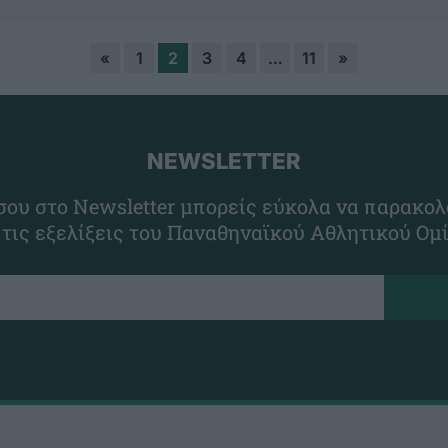
«
1
2
3
4
…
11
»
NEWSLETTER
ου στο Newsletter μπορείς εύκολα να παρακολ
 τις εξελίξεις του Παναθηναϊκού Αθλητικού Ομ