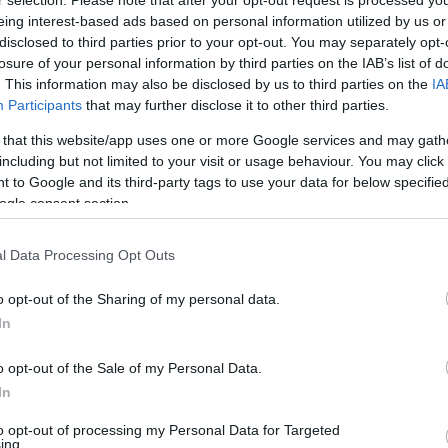
r selection. Please note that after your opt-out request is processed y
eing interest-based ads based on personal information utilized by us or
disclosed to third parties prior to your opt-out. You may separately opt-
losure of your personal information by third parties on the IAB’s list of
. This information may also be disclosed by us to third parties on the
IA
Participants
that may further disclose it to other third parties.
 that this website/app uses one or more Google services and may gath
including but not limited to your visit or usage behaviour. You may click 
φυλλάκια» στην
«Πράσινες» συμ
 to Google and its third-party tags to use your data for below specifi
ogle consent section.
στο Χειμερινό Ν.
l Data Processing Opt Outs
 συμμετείχε στο Εαρινό
Το τμήμα κολύμβησης του Παν
o opt-out of the Sharing of my personal data.
ησης 2026 στα Μίνι και
έχει αρκετές συμμετοχές στο 
.
ακαδημιών που γίνεται στο ΟΑ
In
o opt-out of the Sale of my Personal Data.
In
ΑΔΗΜΙΑ ΚΟΛΥΜΒΗΣΗΣ
08.02.2026
ΑΚΑΔΗΜΙΑ ΚΟΛΥ
to opt-out of processing my Personal Data for Targeted
ing.