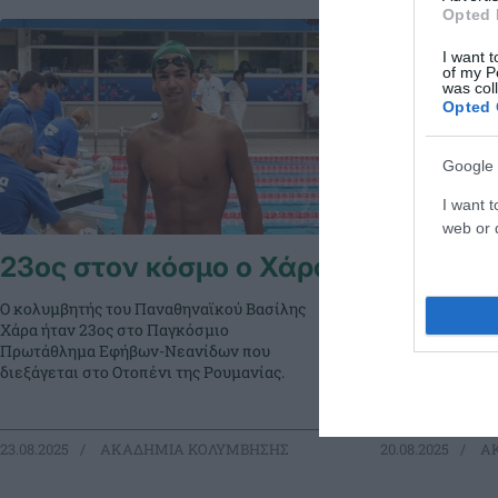
Opted 
I want t
of my P
was col
Opted 
Google 
I want t
web or d
23ος στον κόσμο ο Χάρα
Αισθητή
παρουσί
Ο κολυμβητής του Παναθηναϊκού Βασίλης
Ο κολυμβητής τ
Χάρα ήταν 23ος στο Παγκόσμιο
Χάρα ήταν 14ος
Πρωτάθλημα Εφήβων-Νεανίδων που
Πρωτάθλημα εφή
διεξάγεται στο Οτοπένι της Ρουμανίας.
Ρουμανία.
23.08.2025
ΑΚΑΔΗΜΙΑ ΚΟΛΥΜΒΗΣΗΣ
20.08.2025
ΑΚ