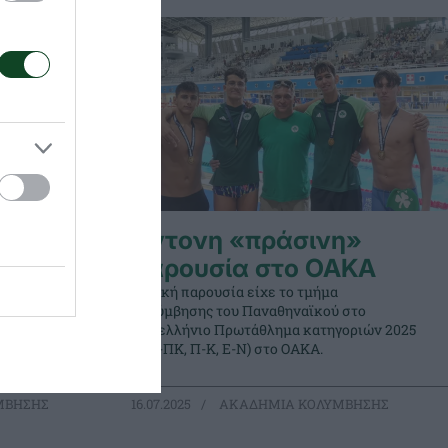
αχιάκος
Έντονη «πράσινη»
παρουσία στο OAKA
ύ
Θετική παρουσία είχε το τμήμα
ύτερη θέση
κολύμβησης του Παναθηναϊκού στο
ες στο
Πανελλήνιο Πρωτάθλημα κατηγοριών 2025
σιάδας.
(ΠΠ-ΠΚ, Π-Κ, Ε-Ν) στο ΟΑΚΑ.
ΜΒΗΣΗΣ
16.07.2025
ΑΚΑΔΗΜΙΑ ΚΟΛΥΜΒΗΣΗΣ