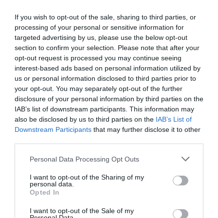
Μια μεγάλη προσφορά για τα μέλη του Παναθηναϊκού
Αθλητικού Ομίλου για τις δύο τελευταίες εβδομάδες του
If you wish to opt-out of the sale, sharing to third parties, or
Camp κολύμβησης.
processing of your personal or sensitive information for
targeted advertising by us, please use the below opt-out
section to confirm your selection. Please note that after your
17.07.2020
ΑΚΑΔΗΜΙΑ ΚΟΛΥΜΒΗΣΗΣ
opt-out request is processed you may continue seeing
interest-based ads based on personal information utilized by
us or personal information disclosed to third parties prior to
your opt-out. You may separately opt-out of the further
disclosure of your personal information by third parties on the
IAB’s list of downstream participants. This information may
also be disclosed by us to third parties on the
IAB’s List of
Downstream Participants
that may further disclose it to other
third parties.
Please note that this website/app uses one or more Google
Personal Data Processing Opt Outs
services and may gather and store information including but
not limited to your visit or usage behaviour. You may click to
I want to opt-out of the Sharing of my
personal data.
grant or deny consent to Google and its third-party tags to
Opted In
use your data for below specified purposes in below Google
Ξεκίνησε η τρίτη εβδομάδα στο
consent section.
I want to opt-out of the Sale of my
Personal Data.