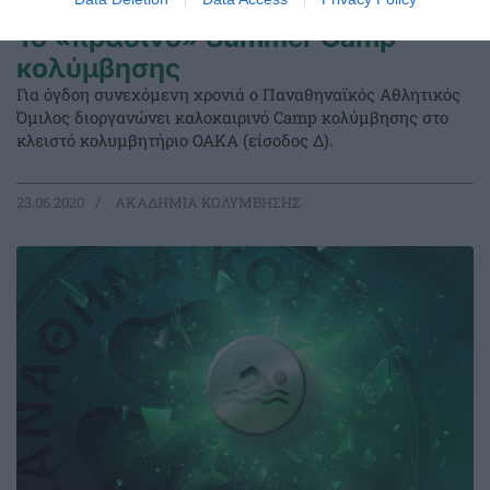
Το «πράσινο» Summer Camp
κολύμβησης
Για όγδοη συνεχόμενη χρονιά ο Παναθηναϊκός Αθλητικός
Όμιλος διοργανώνει καλοκαιρινό Camp κολύμβησης στο
κλειστό κολυμβητήριο ΟΑΚΑ (είσοδος Δ).
23.06.2020
ΑΚΑΔΗΜΙΑ ΚΟΛΥΜΒΗΣΗΣ