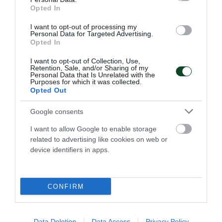
Camp
Opted In
Για όγδοη συνεχόμενη χρονιά ο Παναθηναϊκός Αθλητικός
I want to opt-out of processing my
Όμιλος διοργανώνει καλοκαιρινό Camp κολύμβησης στο
Personal Data for Targeted Advertising.
κλειστό κολυμβητήριο ΟΑΚΑ (είσοδος Δ) και το Camp θα
Opted In
παραμείνει για όλο τον Ιούλιο.
I want to opt-out of Collection, Use,
Retention, Sale, and/or Sharing of my
Personal Data that Is Unrelated with the
13.07.2020
ΑΚΑΔΗΜΙΑ ΚΟΛΥΜΒΗΣΗΣ
Purposes for which it was collected.
Opted Out
Google consents
I want to allow Google to enable storage
related to advertising like cookies on web or
device identifiers in apps.
CONFIRM
Data Deletion
Data Access
Privacy Policy