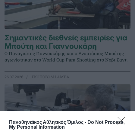
Σημαντικές διεθνείς εμπειρίες για
Μπούτη και Γιαννουκάρη
Ο Παναγιώτης Γιαννουκάρης και ο Αναστάσιος Μπούτης
αγωνίστηκαν στο World Cup Para Shooting στο Νόβι Σαντ.
26.07.2026
ΣΚΟΠΟΒΟΛΗ ΑΜΕΑ
Παναθηναϊκός Αθλητικός Όμιλος -
Do Not Process
My Personal Information