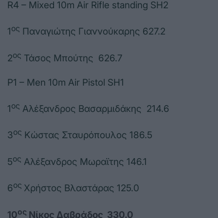
R4 – Mixed 10m Air Rifle standing SH2
ος
1
Παναγιώτης Γιαννούκαρης 627.2
ος
2
Τάσος Μπούτης 626.7
P1 – Men 10m Air Pistol SH1
ος
1
Αλέξανδρος Βασαρμιδάκης 214.6
ος
3
Κώστας Σταυρόπουλος 186.5
ος
5
Αλέξανδρος Μωραϊτης 146.1
ος
6
Χρήστος Βλαστάρας 125.0
ος
10
Νίκος Δαβράδος 330.0