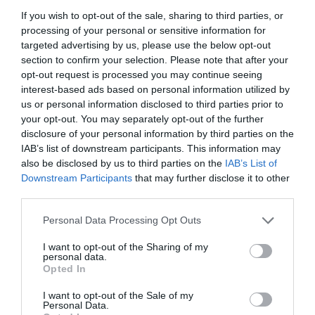
If you wish to opt-out of the sale, sharing to third parties, or
processing of your personal or sensitive information for
targeted advertising by us, please use the below opt-out
section to confirm your selection. Please note that after your
opt-out request is processed you may continue seeing
Μαχητικά «τριφύλλια» στο Νόβι
interest-based ads based on personal information utilized by
Σαντ
us or personal information disclosed to third parties prior to
Ο Παναγιώτης Γιαννουκάρης και ο Αναστάσιος Μπούτης
your opt-out. You may separately opt-out of the further
αγωνίστηκαν στο World Cup Para Shooting στο Νόβι Σαντ.
disclosure of your personal information by third parties on the
IAB’s list of downstream participants. This information may
also be disclosed by us to third parties on the
IAB’s List of
24.07.2026
ΣΚΟΠΟΒΟΛΗ ΑΜΕΑ
Downstream Participants
that may further disclose it to other
third parties.
Please note that this website/app uses one or more Google
Personal Data Processing Opt Outs
services and may gather and store information including but
not limited to your visit or usage behaviour. You may click to
I want to opt-out of the Sharing of my
personal data.
grant or deny consent to Google and its third-party tags to
Opted In
use your data for below specified purposes in below Google
consent section.
I want to opt-out of the Sale of my
Personal Data.