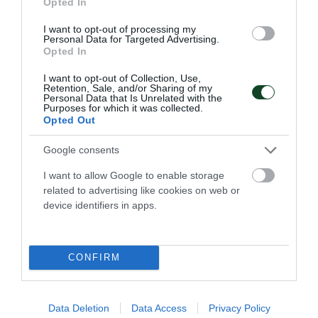
Opted In
I want to opt-out of processing my
Personal Data for Targeted Advertising.
Opted In
Πρωταθλητής Ελλάδας στη
I want to opt-out of Collection, Use,
Retention, Sale, and/or Sharing of my
σκοποβολή ΑμεΑ!
Personal Data that Is Unrelated with the
Purposes for which it was collected.
Ο Παναθηναϊκός πήρε το Πρωτάθλημα Ελλάδας στη
Opted Out
σκοποβολή ΑμεΑ για τρίτη συνεχόμενη χρονιά και αυτός
ήταν ο 1849ος τίτλος για τον Σύλλογο.
Google consents
I want to allow Google to enable storage
18.05.2026
ΣΚΟΠΟΒΟΛΗ ΑΜΕΑ
related to advertising like cookies on web or
device identifiers in apps.
CONFIRM
Data Deletion
Data Access
Privacy Policy